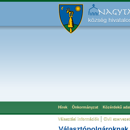
Hírek
Önkormányzat
Közérdekű ada
Választási információk
Civil szerveze
Választópolgároknak