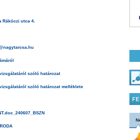
 Rákóczi utca 4.
s@nagytarcsa.hu
zámáról
vizsgálatáról szóló határozat
vizsgálatáról szóló határozat melléklete
T.doc_240607_BSZN
N
IRODA