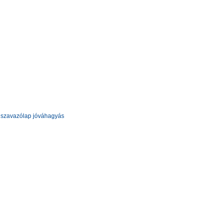
 szavazólap jóváhagyás