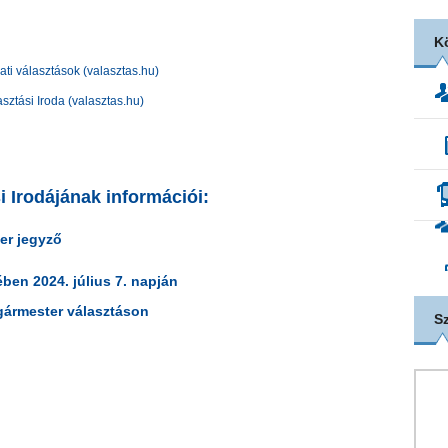
K
ti választások (valasztas.hu)
sztási Iroda (valasztas.hu)
i Irodájának információi:
ter jegyző
ben 2024. július 7. napján
gármester választáson
S