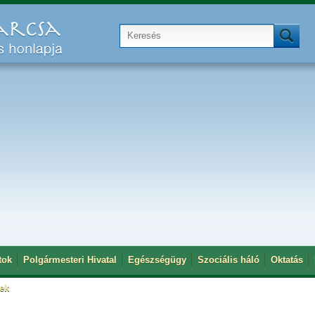
tok
Polgármesteri Hivatal
Egészségügy
Szociális háló
Oktatás
tek