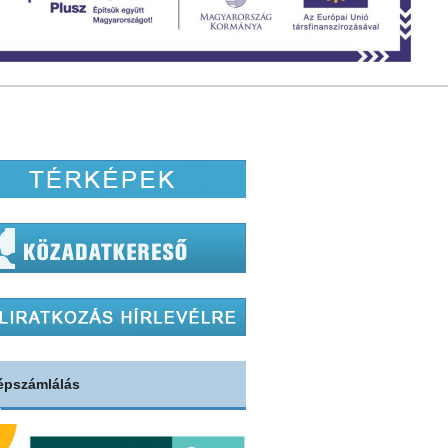
épszámlálás