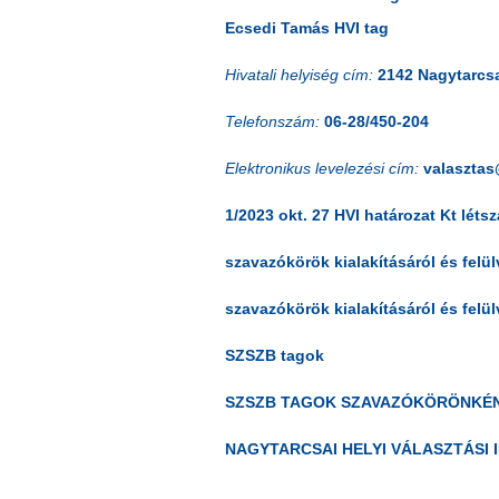
Ecsedi Tamás HVI tag
Hivatali helyiség cím:
2142 Nagytarcsa
Telefonszám:
06-28/450-204
Elektronikus levelezési cím:
valaszta
1/2023 okt. 27 HVI határozat Kt léts
szavazókörök kialakításáról és felül
szavazókörök kialakításáról és felül
SZSZB tagok
SZSZB TAGOK SZAVAZÓKÖRÖNKÉN
NAGYTARCSAI HELYI VÁLASZTÁSI 