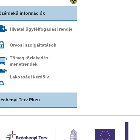
özérdekű információk
Hivatal ügyfélfogadási rendje
Orvosi szolgáltatások
Tömegközlekedési
menetrendek
Lakossági kérdőív
zéchenyi Terv Plusz