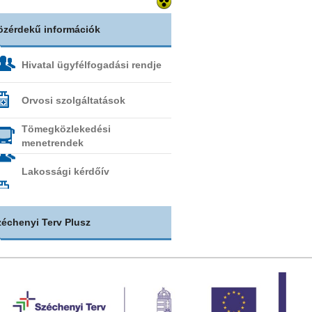
özérdekű információk
Hivatal ügyfélfogadási rendje
Orvosi szolgáltatások
Tömegközlekedési
menetrendek
Lakossági kérdőív
zéchenyi Terv Plusz