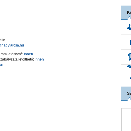
K
lin
@nagytarcsa.hu
am letölthető:
innen
abályzata letölthető:
innen
en
S