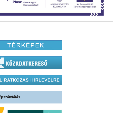
épszámlálás