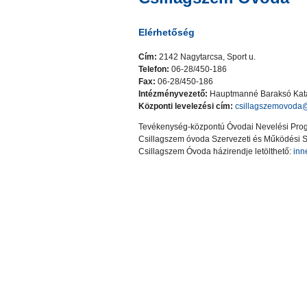
Elérhetőség
Cím:
2142 Nagytarcsa, Sport u.
Telefon:
06-28/450-186
Fax:
06-28/450-186
Intézményvezető:
Hauptmanné Baraksó Kata
Központi levelezési cím:
csillagszemovoda
Tevékenység-központú Óvodai Nevelési Progr
Csillagszem óvoda Szervezeti és Működési Sz
Csillagszem Óvoda házirendje letölthető:
inn