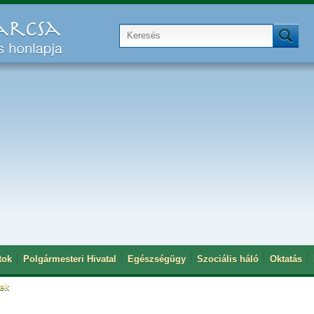
tok
Polgármesteri Hivatal
Egészségügy
Szociális háló
Oktatás
tek