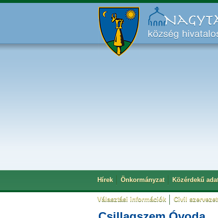
Hírek
Önkormányzat
Közérdekű ada
Választási információk
Civil szerveze
Csillagszem Óvoda