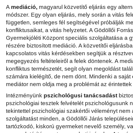
A
mediáció,
magyarul közvetítő eljárás egy alterna
módszer. Egy olyan eljárás, mely során a vitás fe
független, semleges fél segítségével próbálják me
konfliktusaikat, a vitás helyzetet. A Gödöllői Forrá
Gyermekjóléti Központ speciális szolgáltatása a
részére biztosított mediáció. A közvetítői eljárás
kapcsolatos vitás kérdésekben segítjük a résztv
megegyezés feltételeiről a felek döntenek. A mediá
konfliktus természetét, segít olyan megoldást talál
számára kielégítő, de nem dönt. Mindenki a saját 
mediátor nem oldja meg a problémát az érintettek 
Intézményünk
pszichológusi tanácsadást
biztos
pszichológiai tesztek felvételét pszichológusunk 
tekintettel pszichológiai szakértői véleményt nem á
szolgáltatást minden, a Gödöllői Járás települései
tartózkodó, kiskorú gyermeket nevelő személy, val