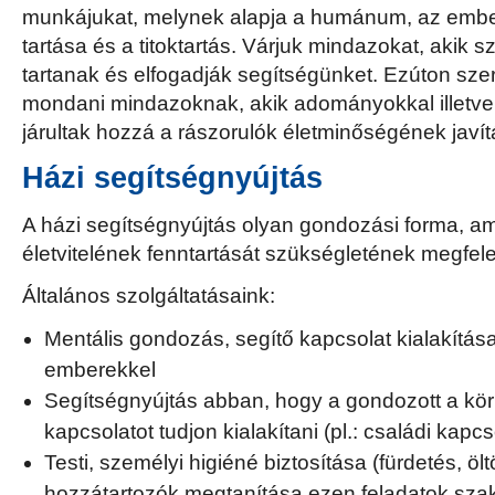
munkájukat, melynek alapja a humánum, az ember
tartása és a titoktartás. Várjuk mindazokat, akik s
tartanak és elfogadják segítségünket. Ezúton sz
mondani mindazoknak, akik adományokkal illetve
járultak hozzá a rászorulók életminőségének javí
Házi segítségnyújtás
A házi segítségnyújtás olyan gondozási forma, ame
életvitelének fenntartását szükségletének megfele
Általános szolgáltatásaink:
Mentális gondozás, segítő kapcsolat kialakítása
emberekkel
Segítségnyújtás abban, hogy a gondozott a kö
kapcsolatot tudjon kialakítani (pl.: családi kapc
Testi, személyi higiéné biztosítása (fürdetés, öl
hozzátartozók megtanítása ezen feladatok sza