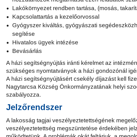
Lakókörnyezet rendben tartása, (mosás, takarít
Kapcsolattartás a kezelőorvossal
Gyógyszer kiváltás, gyógyászati segédeszközh
segítése
Hivatalos ügyek intézése
Bevásárlás
A házi segítségnyújtás iránti kérelmet az intézmén
szükséges nyomtatványok a házi gondozónál igé
A házi segítségnyújtásért csekély díjazást kell fize
Nagytarcsa Község Önkormányzatának helyi szoci
szabályozza.
Jelzőrendszer
A lakosság tagjai veszélyeztetettségének megelő
veszélyeztetettség megszüntetése érdekében jel
működtetünk. A problémák okát feltárjuk, a megold