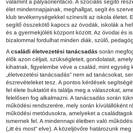
valamint a pályaorientáció. A szociális segítő rés
élet mindennapjainak, meghallgat, segít és szerve
klub tevékenységekkel színesíti az iskola életet. E
segítő összekötő kapocs az óvodák, iskolák a hel
és a gyermekjóléti központ között. Az óvodai és is
bizalommal fordulhat minden diák, szülő, pedagó
A
családi életvezetési tanácsadás
során megfo
élők azon céljait, szükségleteit, gondolatait, am
kihatnak, figyelembe véve a család, mint egység k
„életvezetési tanácsadás” nem ad tanácsokat, s
észrevételeket tesz. A pontos kérdések segítségé
fel élete buktatóit és találja meg a válaszokat, a
felelősen fog alkalmazni. A tanácsadás során tükr
működési rendszerére, mely során kívülállóként rá
működési metódusokra, amelyeket a családtagok
ismernek fel. A mindennapi életben való működési
(„itt és most” elve). A közeljövőre határozunk meg 