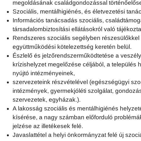
megoldásának családgondozással történőelőse
Szociális, mentálhigiénés, és életvezetési taná
Információs tanácsadás szociális, családtámog
társadalombiztosítási ellátásokról való tájékozta
Rendszeres szociális segélyben részesülőkkel 
együttműködési kötelezettség keretén belül.
Észlelő és jelzőrendszerműködtetése a veszély
krízishelyzet megelőzése céljából, a település 
nyújtó intézményeinek,
szervezeteink részvételével (egészségügyi szol
intézmények, gyermekjóléti szolgálat, gondozás
szervezetek, egyházak.).
A lakosság szociális és mentálhigiénés helyze
kísérése, a nagy számban előforduló problémák
jelzése az illetékesek felé.
Javaslattétel a helyi önkormányzat felé új szociá