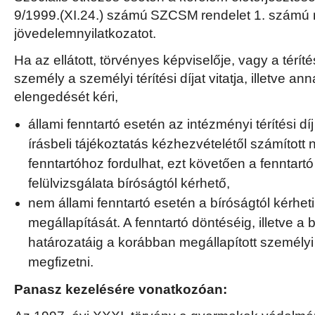
9/1999.(XI.24.) számú SZCSM rendelet 1. számú mel
jövedelemnyilatkozatot.
Ha az ellátott, törvényes képviselője, vagy a téríté
személy a személyi térítési díjat vitatja, illetve 
elengedését kéri,
állami fenntartó esetén az intézményi térítési dí
írásbeli tájékoztatás kézhezvételétől számított 
fenntartóhoz fordulhat, ezt követően a fenntar
felülvizsgálata bíróságtól kérhető,
nem állami fenntartó esetén a bíróságtól kérheti a
megállapítását. A fenntartó döntéséig, illetve a 
határozatáig a korábban megállapított személyi té
megfizetni.
Panasz kezelésére vonatkozóan: