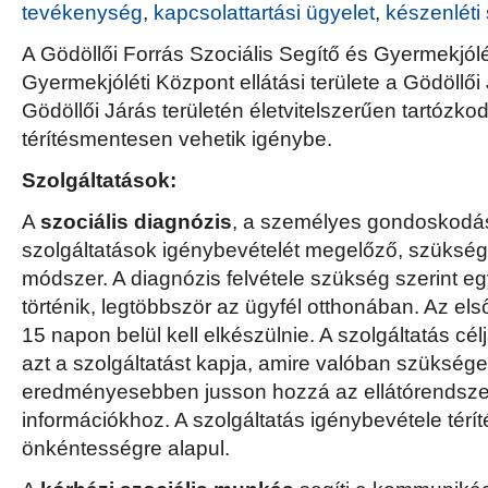
tevékenység
,
kapcsolattartási ügyelet
,
készenléti 
A Gödöllői Forrás Szociális Segítő és Gyermekjól
Gyermekjóléti Központ ellátási területe a Gödöllői 
Gödöllői Járás területén életvitelszerűen tartózk
térítésmentesen vehetik igénybe.
Szolgáltatások:
A
szociális diagnózis
, a személyes gondoskodást
szolgáltatások igénybevételét megelőző, szükségl
módszer. A diagnózis felvétele szükség szerint e
történik, legtöbbször az ügyfél otthonában. Az első
15 napon belül kell elkészülnie. A szolgáltatás cé
azt a szolgáltatást kapja, amire valóban szükség
eredményesebben jusson hozzá az ellátórendszer
információkhoz. A szolgáltatás igénybevétele térít
önkéntességre alapul.