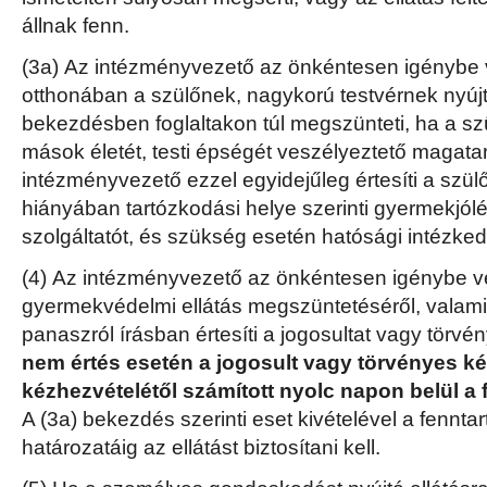
állnak fenn.
(3a) Az intézményvezető az önkéntesen igénybe v
otthonában a szülőnek, nagykorú testvérnek nyújtot
bekezdésben foglaltakon túl megszünteti, ha a sz
mások életét, testi épségét veszélyeztető magatart
intézményvezető ezzel egyidejűleg értesíti a szül
hiányában tartózkodási helye szerinti gyermekjólét
szolgáltatót, és szükség esetén hatósági intézk
(4) Az intézményvezető az önkéntesen igénybe ve
gyermekvédelmi ellátás megszüntetéséről, valamin
panaszról írásban értesíti a jogosultat vagy törvé
nem értés esetén a jogosult vagy törvényes kép
kézhezvételétől számított nyolc napon belül a 
A (3a) bekezdés szerinti eset kivételével a fennta
határozatáig az ellátást biztosítani kell.