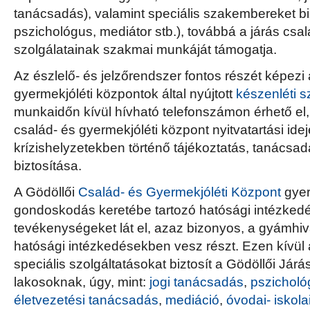
tanácsadás), valamint speciális szakembereket bizt
pszichológus, mediátor stb.), továbbá a járás csal
szolgálatainak szakmai munkáját támogatja.
Az észlelő- és jelzőrendszer fontos részét képezi 
gyermekjóléti központok által nyújtott
készenléti s
munkaidőn kívül hívható telefonszámon érhető el,
család- és gyermekjóléti központ nyitvatartási idej
krízishelyzetekben történő tájékoztatás, tanácsa
biztosítása.
A Gödöllői
Család- és Gyermekjóléti Központ
gyer
gondoskodás keretébe tartozó hatósági intézke
tevékenységeket lát el, azaz bizonyos, a gyámhivat
hatósági intézkedésekben vesz részt. Ezen kívül 
speciális szolgáltatásokat biztosít a Gödöllői Járás
lakosoknak, úgy, mint:
jogi tanácsadás
,
pszicholó
életvezetési tanácsadás
,
mediáció
,
óvodai- iskola