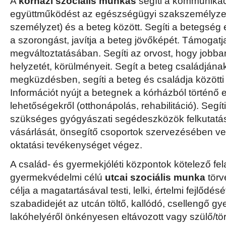
A
kórházi szociális munkás
segíti a kommunikác
együttműködést az egészségügyi szakszemélyzet
személyzet) és a beteg között. Segíti a betegség 
a szorongást, javítja a beteg jövőképét. Támogat
megváltoztatásában. Segíti az orvost, hogy jobb
helyzetét, körülményeit. Segít a beteg családjána
megküzdésben, segíti a beteg és családja között
Információt nyújt a betegnek a kórházból történő 
lehetőségekről (otthonápolás, rehabilitáció). Segí
szükséges gyógyászati segédeszközök felkutatás
vásárlását, önsegítő csoportok szervezésében ves
oktatási tevékenységet végez.
A család- és gyermekjóléti központok kötelező fel
gyermekvédelmi célú
utcai szociális munka
törv
célja a magatartásával testi, lelki, értelmi fejlődés
szabadidejét az utcán töltő, kallódó, csellengő g
lakóhelyéről önkényesen eltávozott vagy szülő/tör