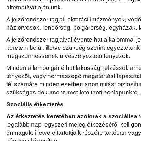
alternatívát ajánlunk.
A jelzőrendszer tagjai: oktatási intézmények, védő
háziorvosok, rendőrség, polgárőrség, egyházak, 
A jelzőrendszer tagjaival évente hat alkalommal j
keretein belül, illetve szükség szerint egyeztetü
megszűnhessenek a veszélyeztető tényezők.
Minden állampolgár élhet lakossági jelzéssel, am
tényezőt, vagy normaszegő magatartást tapasztal 
fél számára minden esetben anonimitást biztosítu
szükséges dokumentumot letöltheti honlapunkról.
Szociális étkeztetés
Az étkeztetés keretében azoknak a szociálisan
legalább napi egyszeri meleg étkezéséről kell gon
önmaguk, illetve eltartottjaik részére tartósan vag
képesek biztosítani