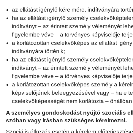
az ellátást igénylő kérelmére, indítványára törté
ha az ellátást igénylő személy cselekvőképtelen,
indítványt – az érintett személy véleményét leh
figyelembe véve – a törvényes képviselője terjes
a korlátozottan cselekvőképes az ellátást igény
indítványára történik;
ha az ellátást igénylő személy cselekvőképtelen,
indítványt – az érintett személy véleményét leh
figyelembe véve – a törvényes képviselője terjes
a korlátozottan cselekvőképes személy a kérel
képviselőjének beleegyezésével vagy – ha e te
cselekvőképességét nem korlátozta – önállóan t
A személyes gondoskodást nyújtó szociális el
szóban vagy írásban szükséges kérelmezni.
Szociális étkezés esetén a kérelem előterjesztések