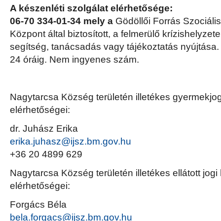
A készenléti szolgálat elérhetősége:
06-70 334-01-34 mely a
Gödöllői Forrás Szociáli
Központ által biztosított, a felmerülő krízishelyze
segítség, tanácsadás vagy tájékoztatás nyújtása
24 óráig. Nem ingyenes szám.
Nagytarcsa Község területén illetékes gyermekjog
elérhetőségei:
dr. Juhász Erika
erika.juhasz@ijsz.bm.gov.hu
+36 20 4899 629
Nagytarcsa Község területén illetékes ellátott jogi
elérhetőségei:
Forgács Béla
bela.forgacs@ijsz.bm.gov.hu