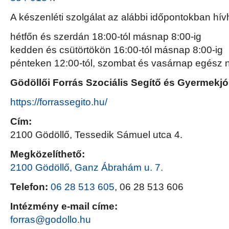
A készenléti szolgálat az alábbi időpontokban hív
hétfőn és szerdán 18:00-tól másnap 8:00-ig
kedden és csütörtökön 16:00-tól másnap 8:00-ig
pénteken 12:00-tól, szombat és vasárnap egész n
Gödöll
ő
i Forrás Szociális Segít
ő
és Gyermekjól
https://forrassegito.hu/
Cím:
2100 Gödöllő, Tessedik Sámuel utca 4.
Megközelíthető:
2100 Gödöllő, Ganz Ábrahám u. 7.
Telefon:
06 28 513 605
, 06 28 513 606
Intézmény e-mail címe:
forras@godollo.hu