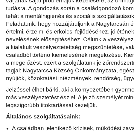
váljanak saját problémájuk kezelésére, az önmag
tudásra. A gondozás során a családgondozó kompl
tehát a mentálhigiénés és szociális szolgáltatáso
Feladatunk, hogy hozzájáruljunk a Nagytarcsán él
értelmi, érzelmi és erkölcsi fejlődéséhez, jóléténe
nevelésének elősegítéséhez. Célunk a veszélyez
a kialakult veszélyeztetettség megszűntetése, va
családból történő kiemelésének megelőzése. Kiem
a megelőzést, ezért a szolgálatunk jelzőrendszer
tagjai: Nagytarcsa Község Önkormányzata, egész
nyújtók, közoktatási intézmények, rendőrség, ügy
Jelzéssel élhet bárki, aki a környezetében gyer
más veszélyeztetést észlel. A jelző személyét mi
legszigorúbb titoktartással kezeljük.
Általános szolgáltatásaink:
A családban jelentkező krízisek, működési zava