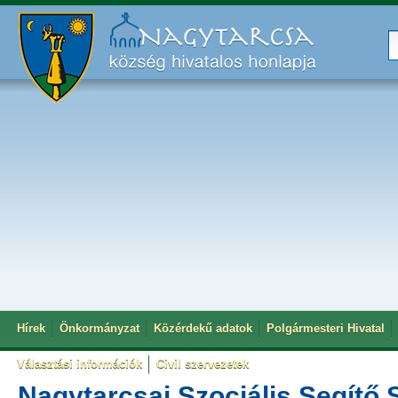
Hírek
Önkormányzat
Közérdekű adatok
Polgármesteri Hivatal
Választási információk
Civil szervezetek
Nagytarcsai Szociális Segítő 