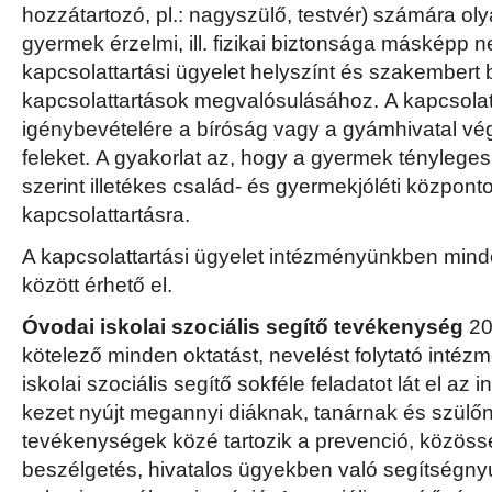
hozzátartozó, pl.: nagyszülő, testvér) számára ol
gyermek érzelmi, ill. fizikai biztonsága másképp 
kapcsolattartási ügyelet helyszínt és szakembert b
kapcsolattartások megvalósulásához. A kapcsolat
igénybevételére a bíróság vagy a gyámhivatal vé
feleket. A gyakorlat az, hogy a gyermek tényleges
szerint illetékes család- és gyermekjóléti központot 
kapcsolattartásra.
A kapcsolattartási ügyelet intézményünkben min
között érhető el.
Óvodai iskolai szociális segítő tevékenység
20
kötelező minden oktatást, nevelést folytató inté
iskolai szociális segítő sokféle feladatot lát el a
kezet nyújt megannyi diáknak, tanárnak és szülőn
tevékenységek közé tartozik a prevenció, közössé
beszélgetés, hivatalos ügyekben való segítségnyú