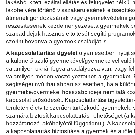
lakásból kitett, ezáltal ellátás és felügyelet nélk
lakóhelyére történő visszakerülésének elősegíté
átmeneti gondozásának vagy gyermekvédelmi 
részesítésének kezdeményezése,a gyermekek be
szabadidejük hasznos eltöltését segítő programo
szerint bevonva a gyermek családját is.
A
kapcsolattartási ügyelet
olyan esetben nyújt s
a különélő szülő gyermekével/gyermekeivel való 
valamilyen oknál fogva akadályozva van, vagy fel
valamilyen módon veszélyeztetheti a gyermeket. E
segítséget nyújthat abban az esetben, ha a különé
gyermeke/gyermekei hosszabb ideje nem találkozt
kapcsolat erősödését. Kapcsolattartási ügyeletünk
területén életvitelszerűen tartózkodó gyermekek, 
számára biztosít kapcsolattartási lehetőséget (a k
hozzátartozó lakóhelyétől függetlenül). A kapcsolat
a kapcsolattartás biztosítása a gyermek és a tőle k