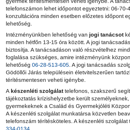
gyermek térítésmentesen veheti igénybe. A tanác
telefonszámon lehet időpontot egyeztetni: 06-70
konzultációra minden esetben előzetes időpont e
lehetőség.
Intézményünkben lehetőség van
jogi tanácsot
ké
minden hétfőn 13-15 óra között. A jogi tanácsadá
biztosítja. A tanácsadáson való részvételhez min
foglalása szükséges, amire intézményünk közpon
lehetőség
06-28-513-605
. A jogi tanácsadás szol
Gödöllői Járás településein életvitelszerűen tart
térítésmentesen veheti igénybe.
A
készenléti szolgálat
telefonos, szakszerű segí
tájékoztatás krízishelyzetbe került személyeknek
gyermekeknek a Család és Gyermekjóléti Központ n
A készenléti szolgálat munkatársa közvetlen bea
telefonszám térítésköteles. A készenléti szolgála
334-0134
.