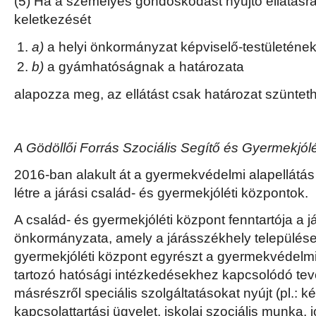
(5) Ha a személyes gondoskodást nyújtó ellátásra
keletkezését
a)
a helyi önkormányzat képviselő-testületének
b)
a gyámhatóságnak a határozata
alapozza meg, az ellátást csak határozat szünteth
A Gödöllői Forrás Szociális Segítő és Gyermekjól
2016-ban alakult át a gyermekvédelmi alapellátás 
létre a járási család- és gyermekjóléti központok.
A család- és gyermekjóléti központ fenntartója a 
önkormányzata, amely a járásszékhely települése
gyermekjóléti központ egyrészt a gyermekvédel
tartozó hatósági intézkedésekhez kapcsolódó tev
másrészről speciális szolgáltatásokat nyújt (pl.: ké
kapcsolattartási ügyelet, iskolai szociális munka, 