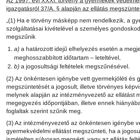
Az 1997. évi XXXI. törvény a gyermekek védelmé
igazgatásról 37/A. § alapján az ellátás megszün
„(1) Ha e törvény másképp nem rendelkezik, a g
szolgáltatásai kivételével a személyes gondoskodá
megszűnik
a)
a határozott idejű elhelyezés esetén a megjelö
meghosszabbított időtartam – leteltével,
b)
a jogosultsági feltételek megszűnésével.
(2) Az önkéntesen igénybe vett gyermekjóléti és 
megszüntetését a jogosult, illetve törvényes képvi
melynek alapján az intézményvezető az ellátást m
megegyezés időpontjában, illetve ennek hiányá
foglaltak szerint szűnik meg.
(3) Az intézményvezető az önkéntesen igénybe ve
gyermekvédelmi ellátást megszünteti, ha a jogosul
ismételten súlyosan megsérti, vagy az ellátás felt