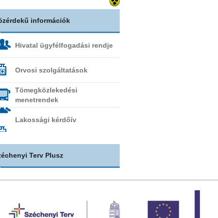
özérdekű információk
Hivatal ügyfélfogadási rendje
Orvosi szolgáltatások
Tömegközlekedési
menetrendek
Lakossági kérdőív
zéchenyi Terv Plusz