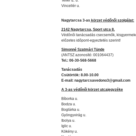
Teller E. u.
Vincellér u.
Nagytarcsa 3-as
körzet védőnői szolgálat:
2142 Nagytarcsa, Sport utca 8.
Védőnői tanácsadás csecsemők, kisgyermeke
előzetes időpont-egyeztetés szerint!
Simonné Szatmári Tünde
(ANTSZ azonosító: 001064437)
Tel.: 06-30-568-5668
Tanácsadás
Csütörtök: 8.00-10.00
E-mail: nagytarcsavedono3@gm
A 3-as védőnői körzet utcajegyzéke
Bíborka u.
Bodza u.
Boglárka u.
Gyöngyvirág u.
Ibolya u.
Iglic u.
Kökény u.