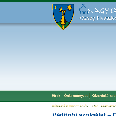
Hírek
Önkormányzat
Közérdekű ada
Választási információk
Civil szerveze
Védőnői szolgálat –