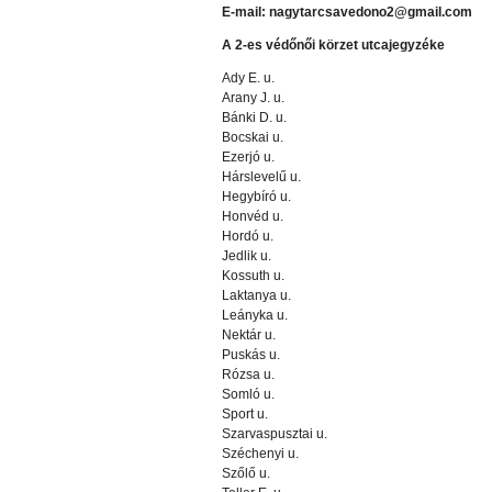
E-mail: nagytarcsavedono2@gmail.com
A 2-es védőnői körzet utcajegyzéke
Ady E. u.
Arany J. u.
Bánki D. u.
Bocskai u.
Ezerjó u.
Hárslevelű u.
Hegybíró u.
Honvéd u.
Hordó u.
Jedlik u.
Kossuth u.
Laktanya u.
Leányka u.
Nektár u.
Puskás u.
Rózsa u.
Somló u.
Sport u.
Szarvaspusztai u.
Széchenyi u.
Szőlő u.