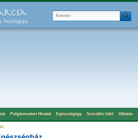
tok
Polgármesteri Hivatal
Egészségügy
Szociális háló
Oktatás
tek
 Egészségház