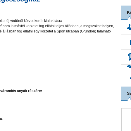
K
l új védőnői körzet került kialakításra.
bbra is másfél körzetet fog ellátni teljes állásban, a megszokott helyen,
félállásban fog ellátni egy körzetet a Sport utcában (Grundon) található
várandós anyák részére:
S
a.