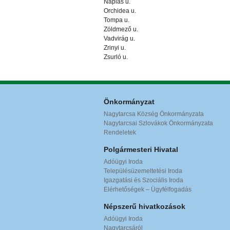
Naplás u.
Orchidea u.
Tompa u.
Zöldmező u.
Vadvirág u.
Zrinyi u.
Zsurló u.
Önkormányzat
Nagytarcsa Község Önkormányzata
Nagytarcsai Szlovákok Önkormányzata
Rendeletek
Polgármesteri Hivatal
Adóügyi Iroda
Településüzemeltetési Iroda
Igazgatási és Szociális Iroda
Elérhetőségek – Ügyfélfogadás
Népszerű hivatkozások
Adóügyi Iroda
Nagytarcsáról