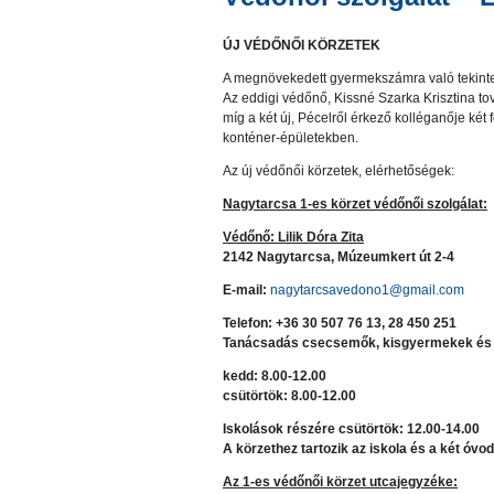
ÚJ VÉDŐNŐI KÖRZETEK
A megnövekedett gyermekszámra való tekintette
Az eddigi védőnő, Kissné Szarka Krisztina tová
míg a két új, Pécelről érkező kolléganője két 
konténer-épületekben.
Az új védőnői körzetek, elérhetőségek:
Nagytarcsa 1
-es
körzet védőnői szolgálat:
Védőnő: Lilik Dóra Zita
2142 Nagytarcsa, Múzeumkert út 2-4
E-mail:
nagytarcsavedono1@gmail.com
Telefon: +36 30 507 76 13, 28 450
251
Tanácsadás csecsemők, kisgyermekek és 
kedd: 8.00-12.00
csütörtök: 8.00-12.00
Iskolások részére csütörtök: 12.00-14.00
A körzethez tartozik az iskola és a két óvod
Az 1-es védőnői körzet utcajegyzéke: