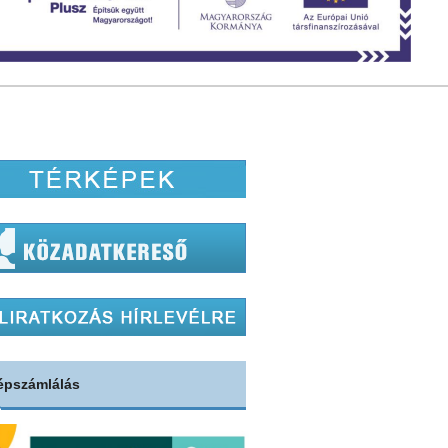
épszámlálás