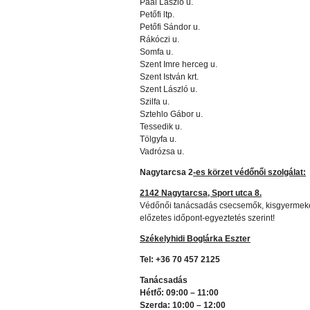
Paál László u.
Petőfi ltp.
Petőfi Sándor u.
Rákóczi u.
Somfa u.
Szent Imre herceg u.
Szent István krt.
Szent László u.
Szilfa u.
Sztehlo Gábor u.
Tessedik u.
Tölgyfa u.
Vadrózsa u.
Nagytarcsa 2
-es
körzet védőnői szolgálat:
2142 Nagytarcsa, Sport utca 8.
Védőnői tanácsadás csecsemők, kisgyermeke
előzetes időpont-egyeztetés szerint!
Székelyhidi Boglárka Eszter
Tel: +36 70 457 2125
Tanácsadás
Hétfő: 09:00 – 11:00
Szerda: 10:00 – 12:00