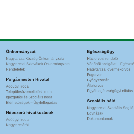
Önkormányzat
Egészségügy
Nagytarcsa Község Önkormányzata
Háziorvosi rendelő
Nagytarcsai Szlovákok Önkormányzata
Védőnői szolgálat – Egészs
Rendeletek
Nagytarcsai gyermekorvos
Fogorvos
Polgármesteri Hivatal
Gyógyszertár
Állatorvos
Adóügyi Iroda
Egyéb egészségügyi ellátás
Településüzemeltetési Iroda
Igazgatási és Szociális Iroda
Szociális háló
Elérhetőségek – Ügyfélfogadás
Nagytarcsai Szociális Segítő
Népszerű hivatkozások
Egyházak
Dokumentumok
Adóügyi Iroda
Nagytarcsáról