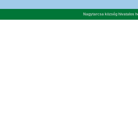
Nagytarcsa község hivatalos h