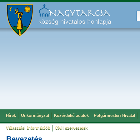
Hírek
Önkormányzat
Közérdekű adatok
Polgármesteri Hivatal
Választási információk
Civil szervezetek
Bevezetés