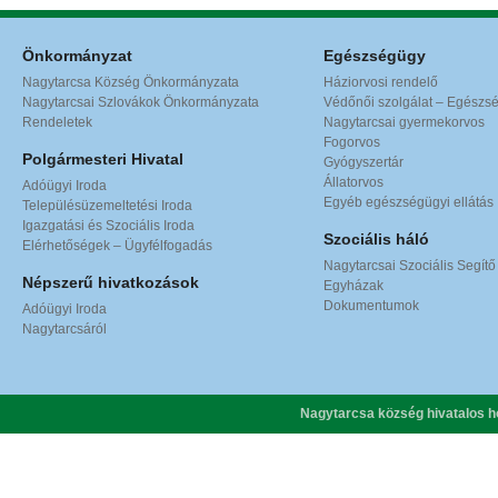
Önkormányzat
Egészségügy
Nagytarcsa Község Önkormányzata
Háziorvosi rendelő
Nagytarcsai Szlovákok Önkormányzata
Védőnői szolgálat – Egészs
Rendeletek
Nagytarcsai gyermekorvos
Fogorvos
Polgármesteri Hivatal
Gyógyszertár
Állatorvos
Adóügyi Iroda
Egyéb egészségügyi ellátás
Településüzemeltetési Iroda
Igazgatási és Szociális Iroda
Szociális háló
Elérhetőségek – Ügyfélfogadás
Nagytarcsai Szociális Segítő
Népszerű hivatkozások
Egyházak
Dokumentumok
Adóügyi Iroda
Nagytarcsáról
Nagytarcsa község hivatalos h