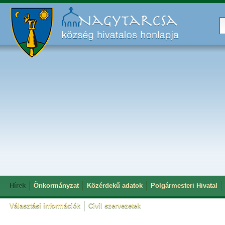
Hírek
Önkormányzat
Közérdekű adatok
Polgármesteri Hivatal
Választási információk
Civil szervezetek