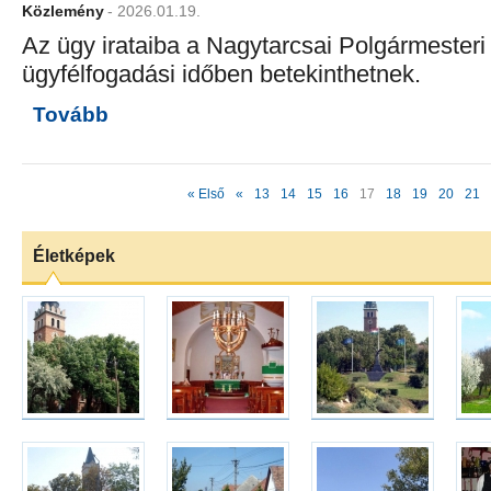
Közlemény
- 2026.01.19.
Az ügy irataiba a Nagytarcsai Polgármesteri
ügyfélfogadási időben betekinthetnek.
Tovább
« Első
«
13
14
15
16
17
18
19
20
21
Életképek