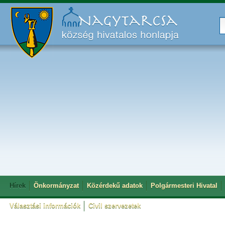
Hírek
Önkormányzat
Közérdekű adatok
Polgármesteri Hivatal
Választási információk
Civil szervezetek