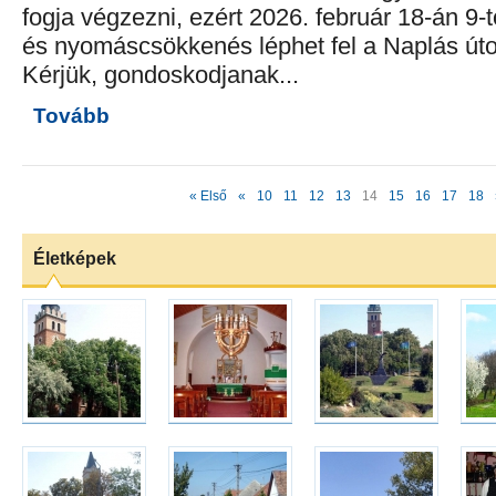
fogja végzezni, ezért 2026. február 18-án 9-t
és nyomáscsökkenés léphet fel a Naplás út
Kérjük, gondoskodjanak...
Tovább
« Első
«
10
11
12
13
14
15
16
17
18
Életképek