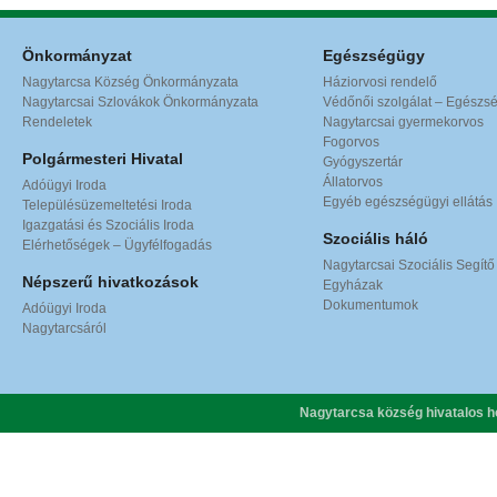
Önkormányzat
Egészségügy
Nagytarcsa Község Önkormányzata
Háziorvosi rendelő
Nagytarcsai Szlovákok Önkormányzata
Védőnői szolgálat – Egészs
Rendeletek
Nagytarcsai gyermekorvos
Fogorvos
Polgármesteri Hivatal
Gyógyszertár
Állatorvos
Adóügyi Iroda
Egyéb egészségügyi ellátás
Településüzemeltetési Iroda
Igazgatási és Szociális Iroda
Szociális háló
Elérhetőségek – Ügyfélfogadás
Nagytarcsai Szociális Segítő
Népszerű hivatkozások
Egyházak
Dokumentumok
Adóügyi Iroda
Nagytarcsáról
Nagytarcsa község hivatalos h