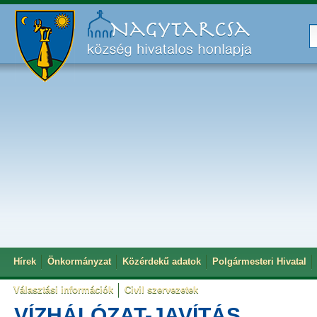
Hírek
Önkormányzat
Közérdekű adatok
Polgármesteri Hivatal
Választási információk
Civil szervezetek
VÍZHÁLÓZAT-JAVÍTÁS