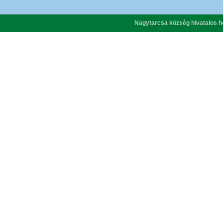
Nagytarcsa község hivatalos h