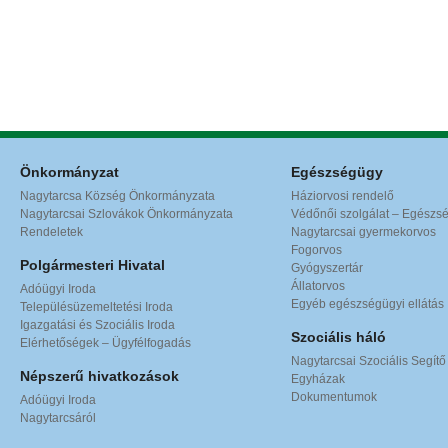
Önkormányzat
Egészségügy
Nagytarcsa Község Önkormányzata
Háziorvosi rendelő
Nagytarcsai Szlovákok Önkormányzata
Védőnői szolgálat – Egészs
Rendeletek
Nagytarcsai gyermekorvos
Fogorvos
Polgármesteri Hivatal
Gyógyszertár
Állatorvos
Adóügyi Iroda
Egyéb egészségügyi ellátás
Településüzemeltetési Iroda
Igazgatási és Szociális Iroda
Szociális háló
Elérhetőségek – Ügyfélfogadás
Nagytarcsai Szociális Segítő
Népszerű hivatkozások
Egyházak
Dokumentumok
Adóügyi Iroda
Nagytarcsáról