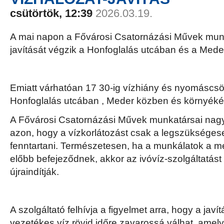
csütörtök, 12:39
2026.03.19.
A mai napon a Fővárosi Csatornázási Művek munka
javítását végzik a Honfoglalás utcában és a Mede
Emiatt várhatóan 17 30-ig vízhiány és nyomáscsö
Honfoglalás utcában , Meder közben és környéké
A Fővárosi Csatornázási Művek munkatársai nag
azon, hogy a vízkorlátozást csak a legszükségese
fenntartani. Természetesen, ha a munkálatok a m
előbb befejeződnek, akkor az ivóvíz-szolgáltatást
újraindítják.
A szolgáltató felhívja a figyelmet arra, hogy a javí
vezetékes víz rövid időre zavarossá válhat, amely k