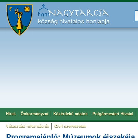
Hírek
Önkormányzat
Közérdekű adatok
Polgármesteri Hivatal
Választási információk
Civil szervezetek
Programajánló: Múzeumok éjszakája