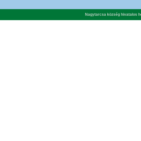
Nagytarcsa község hivatalos h