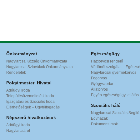
Önkormányzat
Egészségügy
Nagytarcsa Község Önkormányzata
Háziorvosi rendelő
Nagytarcsai Szlovákok Önkormányzata
Védőnői szolgálat – Egészs
Rendeletek
Nagytarcsai gyermekorvos
Fogorvos
Polgármesteri Hivatal
Gyógyszertár
Állatorvos
Adóügyi Iroda
Egyéb egészségügyi ellátás
Településüzemeltetési Iroda
Igazgatási és Szociális Iroda
Szociális háló
Elérhetőségek – Ügyfélfogadás
Nagytarcsai Szociális Segítő
Népszerű hivatkozások
Egyházak
Dokumentumok
Adóügyi Iroda
Nagytarcsáról