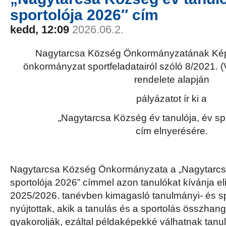
sportolója 2026″ cím
kedd, 12:09
2026.06.2.
Nagytarcsa Község Önkormányzatának Képv
önkormányzat sportfeladatairól szóló 8/2021. (
rendelete alapján
pályázatot ír ki a
„Nagytarcsa Község év tanulója, év sp
cím elnyerésére.
Nagytarcsa Község Önkormányzata a „Nagytarcsa
sportolója 2026” címmel azon tanulókat kívánja el
2025/2026. tanévben kimagasló tanulmányi- és sp
nyújtottak, akik a tanulás és a sportolás összha
gyakorolják, ezáltal példaképekké válhatnak tanuló