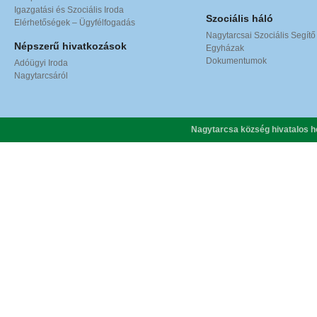
Igazgatási és Szociális Iroda
Szociális háló
Elérhetőségek – Ügyfélfogadás
Nagytarcsai Szociális Segítő
Népszerű hivatkozások
Egyházak
Dokumentumok
Adóügyi Iroda
Nagytarcsáról
Nagytarcsa község hivatalos h