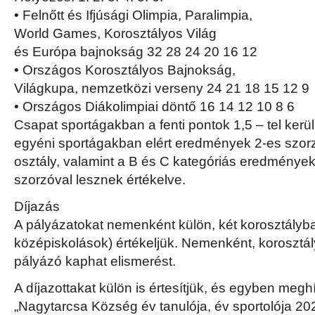
• Felnőtt és Ifjúsági Olimpia, Paralimpia,
World Games, Korosztályos Világ
és Európa bajnokság 32 28 24 20 16 12
• Országos Korosztályos Bajnokság,
Világkupa, nemzetközi verseny 24 21 18 15 12 9
• Országos Diákolimpiai döntő 16 14 12 10 8 6
Csapat sportágakban a fenti pontok 1,5 – tel kerü
egyéni sportágakban elért eredmények 2-es szorzóva
osztály, valamint a B és C kategóriás eredménye
szorzóval lesznek értékelve.
Díjazás
A pályázatokat nemenként külön, két korosztályba
középiskolások) értékeljük. Nemenként, korosztá
pályázó kaphat elismerést.
A díjazottakat külön is értesítjük, és egyben megh
„Nagytarcsa Község év tanulója, év sportolója 20