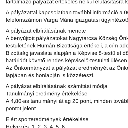
tartalmazó pályázat értékelés nélkül elutasításra k
A pályázattal kapcsolatban további információ a 
telefonszámon Varga Mária igazgatási ügyintézőtő
A pályázat elbírálásának menete
A benyújtott pályázatokat Nagytarcsa Község Ön
testületének Humán Bizottsága értékeli, a cím 
Bizottság javaslata alapján a Képviselő-testület dö
határidőt követő rendes képviselő-testületi ülésen
Az Önkormányzat a pályázat eredményét az Önko
lapjában és honlapján is közzéteszi.
A pályázat elbírálásának számítási módja
Tanulmányi eredmény értékelése
A 4,80-as tanulmányi átlag 20 pont, minden tová
pontot jelent.
Elért sporteredmények értékelése
Helyezés: 1. 2. 3. 4. 5. 6.