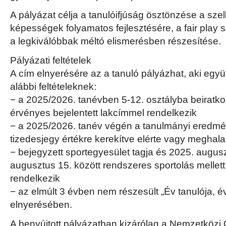
A pályázat célja a tanulóifjúság ösztönzése a szell
képességek folyamatos fejlesztésére, a fair play
a legkiválóbbak méltó elismerésben részesítése.
Pályázati feltételek
A cím elnyerésére az a tanuló pályázhat, aki együ
alábbi feltételeknek:
− a 2025/2026. tanévben 5-12. osztályba beiratko
érvényes bejelentett lakcímmel rendelkezik
− a 2025/2026. tanév végén a tanulmányi eredmé
tizedesjegy értékre kerekítve elérte vagy meghalad
− bejegyzett sportegyesület tagja és 2025. augus
augusztus 15. között rendszeres sportolás mellet
rendelkezik
− az elmúlt 3 évben nem részesült „Év tanulója, év
elnyerésében.
A benyújtott pályázatban kizárólag a Nemzetközi O