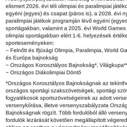
elismert 2026. évi téli olimpiai és paralimpiai ját
egyéni (egyes) és csapat (páros is), a 2028. évi ny
paralimpiai játékok programján lévő egyéni (egyes
sportágakban, valamint a 2025. évi World Games
olimpiai sportágakban elért 1-6. helyezések érték
sporteseményeken:
− Felnőtt és Ifjúsági Olimpia, Paralimpia, World 
és Európa bajnokság
− Országos Korosztályos Bajnokság*, Világkupa**
− Országos Diákolimpiai Döntő
*Országos Korosztályos Bajnokságnak az tekinth
országos sportági szakszövetségek, sportági szö
fogyatékosok sportszövetségeinek az adott vers
versenykiírása, illetve versenyszabályzata Orsz
Bajnokságnak rögzít. Több fordulóból álló versen
fordulók lezárását követően megállapított végere