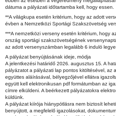
ebben az esetben a végeredmény megállapításána
dátuma a pályázati időtartamba kell, hogy essen.
**A világkupa esetén kritérium, hogy az adott ver
évben a Nemzetközi Sportági Szakszövetség ver
***A nemzetközi verseny esetén kritérium, hogy az
ország sportági szakszövetségének versenynaptá
az adott versenyszámban legalább 6 induló legye
A pályázat benyújtásának ideje, módja
A jelentkezési határidő 2026. augusztus 15. A hat
pályázatot a pályázati lap pontos kitöltésével, az
együttes aláírásával, bélyegzőjével ellátva igazol
együtt kell elektronikusan pdf formátumban az i
címre elküldeni. A beérkezett pályázatokra elektr
küldünk.
A pályázat kiírója hiánypótlásra nem biztosít lehet
benyújtott, a megfelelő igazolásokat, dokumentu