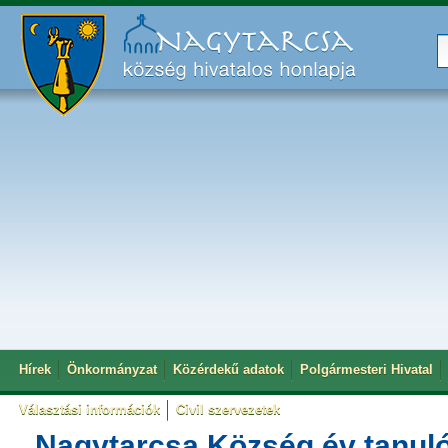
Hírek
Önkormányzat
Közérdekű adatok
Polgármesteri Hivatal
Választási információk
Civil szervezetek
„Nagytarcsa Község év tanuló