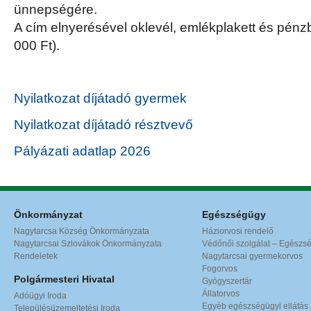
ünnepségére.
A cím elnyerésével oklevél, emlékplakett és pénzb
000 Ft).
Nyilatkozat díjátadó gyermek
Nyilatkozat díjátadó résztvevő
Pályázati adatlap 2026
Önkormányzat
Egészségügy
Nagytarcsa Község Önkormányzata
Háziorvosi rendelő
Nagytarcsai Szlovákok Önkormányzata
Védőnői szolgálat – Egészs
Rendeletek
Nagytarcsai gyermekorvos
Fogorvos
Polgármesteri Hivatal
Gyógyszertár
Állatorvos
Adóügyi Iroda
Egyéb egészségügyi ellátás
Településüzemeltetési Iroda