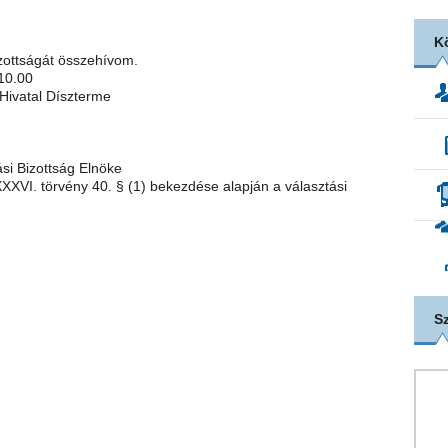
K
zottságát összehívom.
 10.00
 Hivatal Díszterme
ási Bizottság Elnöke
 XXXVI. törvény 40. § (1) bekezdése alapján a választási
S