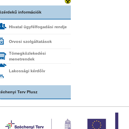
özérdekű információk
Hivatal ügyfélfogadási rendje
Orvosi szolgáltatások
Tömegközlekedési
menetrendek
Lakossági kérdőív
zéchenyi Terv Plusz