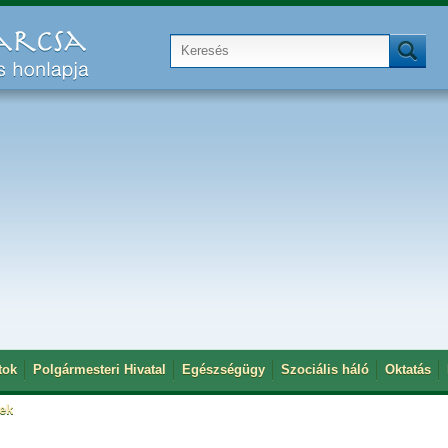
tok
Polgármesteri Hivatal
Egészségügy
Szociális háló
Oktatás
tek