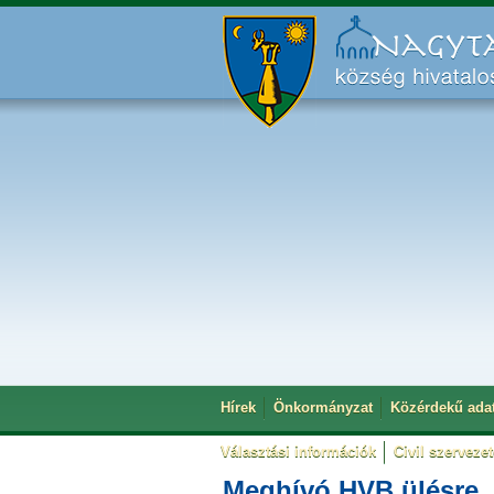
Hírek
Önkormányzat
Közérdekű ada
Választási információk
Civil szerveze
Meghívó HVB ülésre