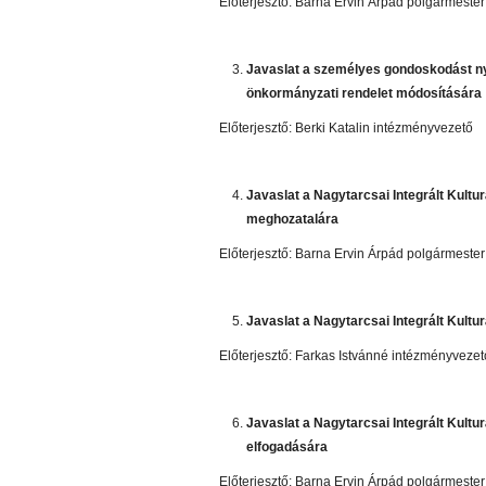
Előterjesztő: Barna Ervin Árpád polgármester
Javaslat a személyes gondoskodást nyúj
önkormányzati rendelet módosítására
Előterjesztő: Berki Katalin intézményvezető
Javaslat a Nagytarcsai Integrált Kult
meghozatalára
Előterjesztő: Barna Ervin Árpád polgármester
Javaslat a Nagytarcsai Integrált Kult
Előterjesztő: Farkas Istvánné intézményvezet
Javaslat a Nagytarcsai Integrált Kultu
elfogadására
Előterjesztő: Barna Ervin Árpád polgármester