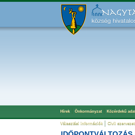
Hírek
Önkormányzat
Közérdekű ada
Választási információk
Civil szerveze
IDŐPONTVÁLTOZÁS Me