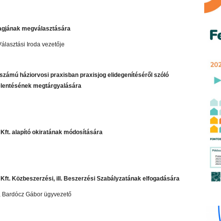
 tagjának megválasztására
Választási Iroda vezetője
számú háziorvosi praxisban praxisjog elidegenítéséről szóló
jelentésének megtárgyalására
Kft. alapító okiratának módosítására
Kft. Közbeszerzési, ill. Beszerzési Szabályzatának elfogadására
r, Bardócz Gábor ügyvezető