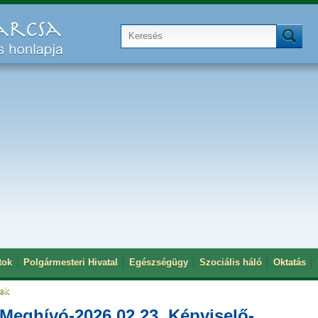
tok
Polgármesteri Hivatal
Egészségügy
Szociális háló
Oktatás
tek
ghívó-2026.02.23. Képviselő-