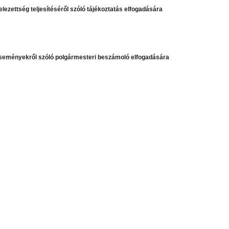
elezettség teljesítéséről szóló tájékoztatás elfogadására
 eseményekről szóló polgármesteri beszámoló elfogadására