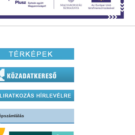
épszámlálás