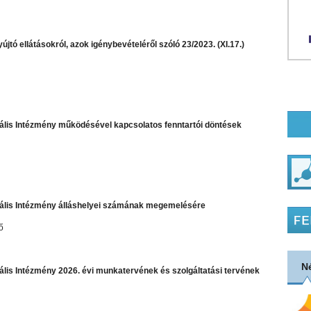
tó ellátásokról, azok igénybevételéről szóló 23/2023. (XI.17.)
urális Intézmény működésével kapcsolatos fenntartói döntések
urális Intézmény álláshelyei számának megemelésére
ő
N
rális Intézmény 2026. évi munkatervének és szolgáltatási tervének