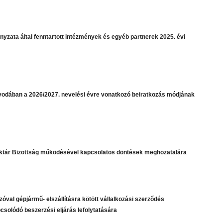
zata által fenntartott intézmények és egyéb partnerek 2025. évi
vodában a 2026/2027. nevelési évre vonatkozó beiratkozás módjának
téktár Bizottság működésével kapcsolatos döntések meghozatalára
zóval gépjármű- elszállításra kötött vállalkozási szerződés
csolódó beszerzési eljárás lefolytatására