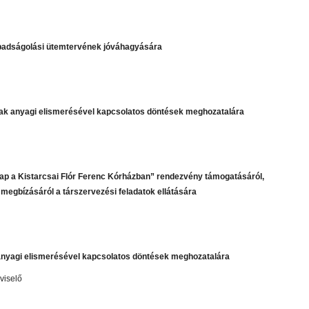
abadságolási ütemtervének jóváhagyására
nak anyagi elismerésével kapcsolatos döntések meghozatalára
 nap a Kistarcsai Flór Ferenc Kórházban” rendezvény támogatásáról,
megbízásáról a társzervezési feladatok ellátására
anyagi elismerésével kapcsolatos döntések meghozatalára
pviselő