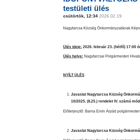
testületi ülés
csütörtök, 12:34
2026.02.19.
Nagytarcsa Község Önkormányzatának Képviselő
Ülés ideje:
2026. február 23. (hétfő) 17:00 ó
Ülés helye:
Nagytarcsai Polgármesteri Hivata
NYÍLT ÜLÉS
Javaslat Nagytarcsa Község Önkormán
10/2025. (II.25.) rendelet IV. számú mó
Előterjesztő: Barna Ervin Árpád polgármester
Javaslat Nagytarcsa Község Önkormán