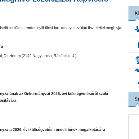
K
-testülete rendes nyílt ülést tart, amelyre ezúton tisztelettel meghívja!
ra
l, Díszterem (2142 Nagytarcsa, Rákóczi u. 4.)
yzatának az Önkormányzat 2025. évi költségvetéséről szóló
S
dosítására
yzata 2026. évi költségvetési rendeletének megalkotására