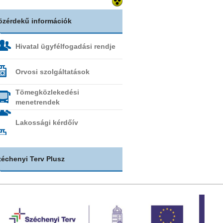
özérdekű információk
Hivatal ügyfélfogadási rendje
Orvosi szolgáltatások
Tömegközlekedési
menetrendek
Lakossági kérdőív
zéchenyi Terv Plusz