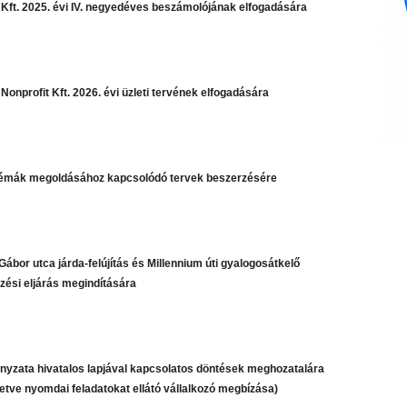
 Kft. 2025. évi IV. negyedéves beszámolójának elfogadására
Nonprofit Kft. 2026. évi üzleti tervének elfogadására
blémák megoldásához kapcsolódó tervek beszerzésére
Gábor utca járda-felújítás és Millennium úti gyalogosátkelő
zési eljárás megindítására
yzata hivatalos lapjával kapcsolatos döntések meghozatalára
letve nyomdai feladatokat ellátó vállalkozó megbízása)