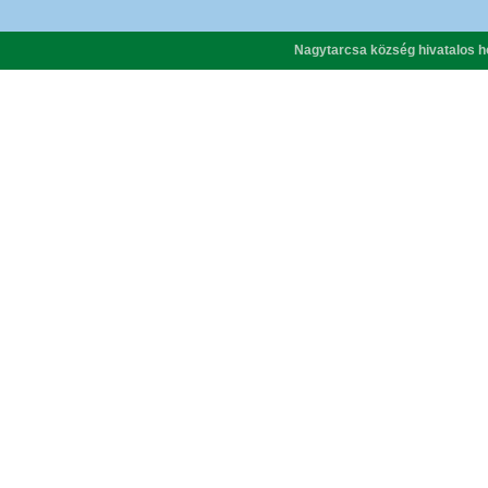
Nagytarcsa község hivatalos h