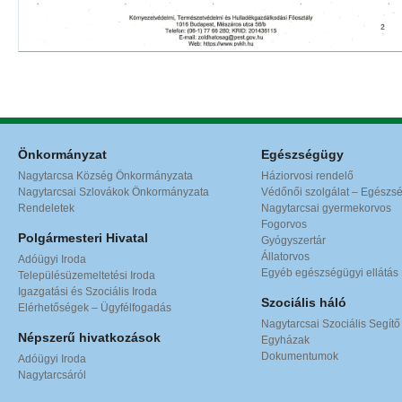
Önkormányzat
Egészségügy
Nagytarcsa Község Önkormányzata
Háziorvosi rendelő
Nagytarcsai Szlovákok Önkormányzata
Védőnői szolgálat – Egészs
Rendeletek
Nagytarcsai gyermekorvos
Fogorvos
Polgármesteri Hivatal
Gyógyszertár
Állatorvos
Adóügyi Iroda
Egyéb egészségügyi ellátás
Településüzemeltetési Iroda
Igazgatási és Szociális Iroda
Szociális háló
Elérhetőségek – Ügyfélfogadás
Nagytarcsai Szociális Segítő
Népszerű hivatkozások
Egyházak
Dokumentumok
Adóügyi Iroda
Nagytarcsáról