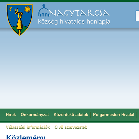
Hírek
Önkormányzat
Közérdekű adatok
Polgármesteri Hivatal
Választási információk
Civil szervezetek
Közlemény