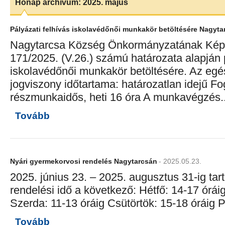
Hónap archívum: 2025. május
Pályázati felhívás iskolavédőnői munkakör betöltésére Nagyta
Nagytarcsa Község Önkormányzatának Képvi
171/2025. (V.26.) számú határozata alapján 
iskolavédőnői munkakör betöltésére. Az egé
jogviszony időtartama: határozatlan idejű Fog
részmunkaidős, heti 16 óra A munkavégzés..
Tovább
Nyári gyermekorvosi rendelés Nagytarcsán
- 2025.05.23.
2025. június 23. – 2025. augusztus 31-ig tart
rendelési idő a következő: Hétfő: 14-17 órái
Szerda: 11-13 óráig Csütörtök: 15-18 óráig P
Tovább