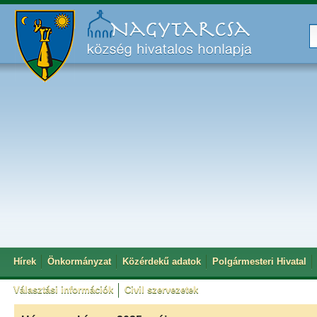
Hírek
Önkormányzat
Közérdekű adatok
Polgármesteri Hivatal
Választási információk
Civil szervezetek