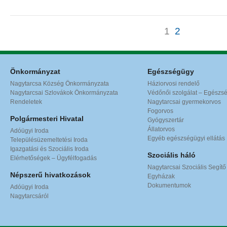
1
2
Önkormányzat
Egészségügy
Nagytarcsa Község Önkormányzata
Háziorvosi rendelő
Nagytarcsai Szlovákok Önkormányzata
Védőnői szolgálat – Egészs
Rendeletek
Nagytarcsai gyermekorvos
Fogorvos
Polgármesteri Hivatal
Gyógyszertár
Állatorvos
Adóügyi Iroda
Egyéb egészségügyi ellátás
Településüzemeltetési Iroda
Igazgatási és Szociális Iroda
Szociális háló
Elérhetőségek – Ügyfélfogadás
Nagytarcsai Szociális Segítő
Népszerű hivatkozások
Egyházak
Dokumentumok
Adóügyi Iroda
Nagytarcsáról