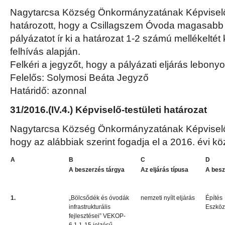
Nagytarcsa Község Önkormányzatának Képviselő-
határozott, hogy a Csillagszem Óvoda magasabb
pályázatot ír ki a határozat 1-2 számú mellékeltét
felhívás alapján.
Felkéri a jegyzőt, hogy a pályázati eljárás lebony
Felelős: Solymosi Beáta Jegyző
Határidő: azonnal
31/2016.(IV.4.) Képviselő-testületi határozat
Nagytarcsa Község Önkormányzatának Képviselő-t
hogy az alábbiak szerint fogadja el a 2016. évi kö
A
B
C
D
A beszerzés tárgya
Az eljárás típusa
A besz
1.
„Bölcsődék és óvodák
nemzeti nyílt eljárás
Építés
infrastrukturális
Eszköz
fejlesztései” VEKOP-