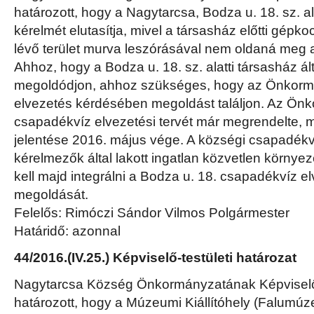
határozott, hogy a Nagytarcsa, Bodza u. 18. sz. al
kérelmét elutasítja, mivel a társasház előtti gépkoc
lévő terület murva leszórásával nem oldaná meg a
Ahhoz, hogy a Bodza u. 18. sz. alatti társasház ált
megoldódjon, ahhoz szükséges, hogy az Önkorm
elvezetés kérdésében megoldást találjon. Az Ön
csapadékvíz elvezetési tervét már megrendelte, 
jelentése 2016. május vége. A községi csapadékví
kérelmezők által lakott ingatlan közvetlen környeze
kell majd integrálni a Bodza u. 18. csapadékvíz 
megoldását.
Felelős: Rimóczi Sándor Vilmos Polgármester
Határidő: azonnal
44/2016.(IV.25.) Képviselő-testületi határozat
Nagytarcsa Község Önkormányzatának Képviselő-
határozott, hogy a Múzeumi Kiállítóhely (Falumú