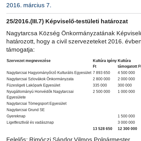
2016. március 7.
25/2016.(III.7) Képviselő-testületi határozat
Nagytarcsa Község Önkormányzatának Képviselő-
határozott, hogy a civil szervezeteket 2016. évben
támogatja:
Szervezet megnevezése
Kultúra igény
Kultúra
Ft
támogatott F
Nagytarcsai Hagyományőrző Kulturális Egyesület
7 893 650
4 500 000
Nagytarcsai Szlovákok Önkormányzata
2 800 000
2 000 000
Füzesligeti Lakópark Egyesület
335 000
300 000
Nyugállományú Honvédők Nagytarcsai
2 500 000
1 000 000
Egyesülete
Nagytarcsai Tömegsport Egyesület
Nagytarcsai Grund SE
Gyereknap
1 500 000
Ligetfesztivál és vadásznap
3 000 000
13 528 650
12 300 000
Felelős: Rimóczi Sándor Vilmos Polgármester