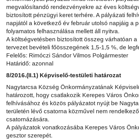
megvalósítandó rendezvényekre az éves költségv
biztosított pénzügyi keret terhére. A pályázati felh
napjától a következő év február utolsó napjáig a 
folyamatos felhasználása mellett áll nyitva.
A költségvetésben biztosított összeg várhatóan a 
tervezet bevételi főösszegének 1,5-1,5 %, de legf
Felelős: Rimóczi Sándor Vilmos Polgármester
Határidő: azonnal
8/2016.(II.1) Képviselő-testületi határozat
Nagytarcsa Község Önkormányzatának Képviselő-
határozott, hogy csatlakozik Kerepes Város Ön
felhívásához és közös pályázatot nyújt be Nagyta
területén lévő csatorna közművel nem rendelkező
csatornázására.
A pályázatok vonatkozásába Kerepes Város Önko
gesztor szerepét.