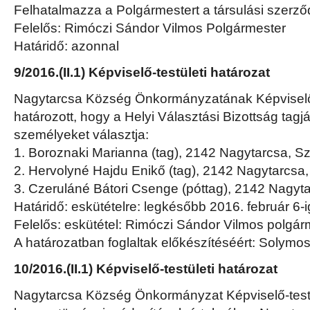
Felhatalmazza a Polgármestert a társulási szerző
Felelős: Rimóczi Sándor Vilmos Polgármester
Határidő: azonnal
9/2016.(II.1) Képviselő-testületi határozat
Nagytarcsa Község Önkormányzatának Képviselő-
határozott, hogy a Helyi Választási Bizottság tagj
személyeket választja:
1. Boroznaki Marianna (tag), 2142 Nagytarcsa, Szt
2. Hervolyné Hajdu Enikő (tag), 2142 Nagytarcsa, 
3. Czeruláné Bátori Csenge (póttag), 2142 Nagytar
Határidő: eskütételre: legkésőbb 2016. február 6-i
Felelős: eskütétel: Rimóczi Sándor Vilmos polgár
A határozatban foglaltak előkészítéséért: Solymo
10/2016.(II.1) Képviselő-testületi határozat
Nagytarcsa Község Önkormányzat Képviselő-testü