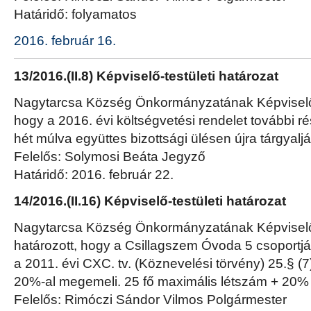
Határidő: folyamatos
2016. február 16.
13/2016.(II.8) Képviselő-testületi határozat
Nagytarcsa Község Önkormányzatának Képviselő-
hogy a 2016. évi költségvetési rendelet további ré
hét múlva együttes bizottsági ülésen újra tárgyaljá
Felelős: Solymosi Beáta Jegyző
Határidő: 2016. február 22.
14/2016.(II.16) Képviselő-testületi határozat
Nagytarcsa Község Önkormányzatának Képviselő-
határozott, hogy a Csillagszem Óvoda 5 csoportj
a 2011. évi CXC. tv. (Köznevelési törvény) 25.§ 
20%-al megemeli. 25 fő maximális létszám + 20% (
Felelős: Rimóczi Sándor Vilmos Polgármester