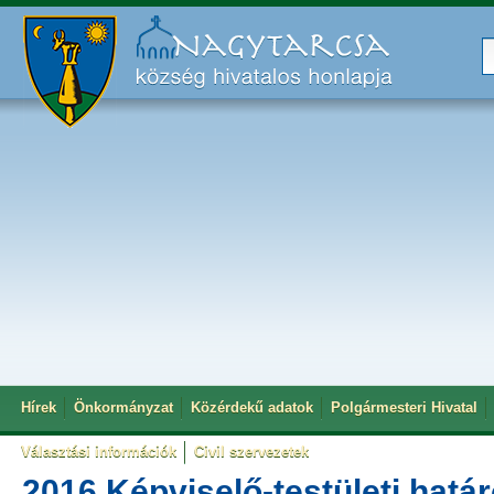
Hírek
Önkormányzat
Közérdekű adatok
Polgármesteri Hivatal
Választási információk
Civil szervezetek
2016 Képviselő-testületi hatá