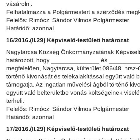
vásárolni.
Felhatalmazza a Polgármestert a szerződés megk
Felelős: Rimóczi Sándor Vilmos Polgármester
Határidő: azonnal
16/2016.(II.29) Képviselő-testületi határozat
Nagytarcsa Község Önkormányzatának Képviselő-
határozott, hogy ______________ és ________
megfelelően, Nagytarcsa, külterület 086/48. hrsz-
történő kivonását és telekalakítással együtt való 
támogatja. Az ingatlan művelési ágból történő kiv
együtt való belterületbe vonás költségeinek visel
terheli.
Felelős: Rimóczi Sándor Vilmos Polgármester
Határidő: azonnal
17/2016.(II.29) Képviselő-testületi határozat