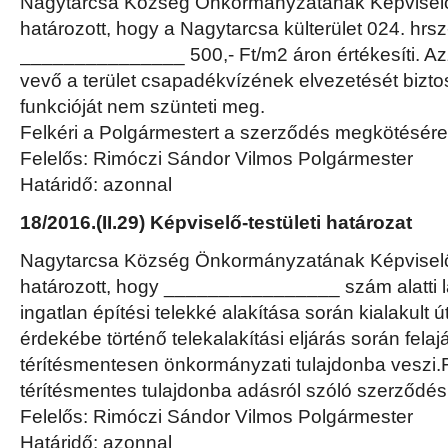
Nagytarcsa Község Önkormányzatának Képviselő-
határozott, hogy a Nagytarcsa külterület 024. hrsz
_______________ 500,- Ft/m2 áron értékesíti. Azza
vevő a terület csapadékvízének elvezetését biztos
funkcióját nem szünteti meg.
Felkéri a Polgármestert a szerződés megkötésére
Felelős: Rimóczi Sándor Vilmos Polgármester
Határidő: azonnal
18/2016.(II.29) Képviselő-testületi határozat
Nagytarcsa Község Önkormányzatának Képviselő-
határozott, hogy ________________ szám alatti la
ingatlan építési telekké alakítása során kialakult 
érdekébe történő telekalakítási eljárás során felajá
térítésmentesen önkormányzati tulajdonba veszi.F
térítésmentes tulajdonba adásról szóló szerződé
Felelős: Rimóczi Sándor Vilmos Polgármester
Határidő: azonnal