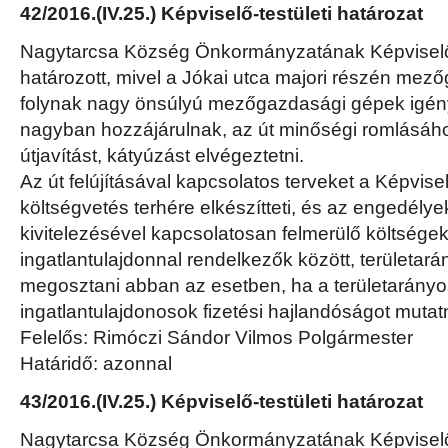
42/2016.(IV.25.) Képviselő-testületi határozat
Nagytarcsa Község Önkormányzatának Képviselő-
határozott, mivel a Jókai utca majori részén me
folynak nagy önsúlyú mezőgazdasági gépek igén
nagyban hozzájárulnak, az út minőségi romlásáh
útjavítást, kátyúzást elvégeztetni.
Az út felújításával kapcsolatos terveket a Képvisel
költségvetés terhére elkészítteti, és az engedélye
kivitelezésével kapcsolatosan felmerülő költsége
ingatlantulajdonnal rendelkezők között, területar
megosztani abban az esetben, ha a területarányo
ingatlantulajdonosok fizetési hajlandóságot mutat
Felelős: Rimóczi Sándor Vilmos Polgármester
Határidő: azonnal
43/2016.(IV.25.) Képviselő-testületi határozat
Nagytarcsa Község Önkormányzatának Képviselő-