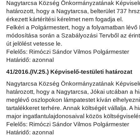
Nagytarcsa Község Önkormányzatának Képviselő-
határozott, hogy a Nagytarcsa, belterület 737 hrs
érkezett kártérítési kérelmet nem fogadja el.
Felkéri a Polgármestert, hogy a folyamatban lévő 
módosítása során a Szabályozási Tervből az érintet
út jelölést vetesse le.
Felelős: Rimóczi Sándor Vilmos Polgármester
Határidő: azonnal
41/2016.(IV.25.) Képviselő-testületi határozat
Nagytarcsa Község Önkormányzatának Képviselő-
határozott, hogy a Nagytarcsa, Jókai utcában a hi
meglévő oszlopokon lámpatestet kíván elhelyezni
tartalékkeret terhére. Annak költségét vállalja. A 
major ingatlantulajdonosaival közös költségvisel
Felelős: Rimóczi Sándor Vilmos Polgármester
Határidő: azonnal