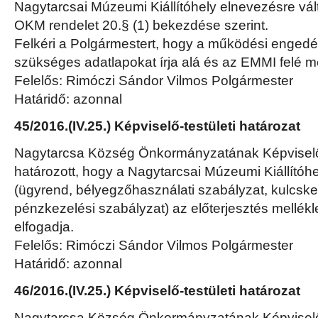
Nagytarcsai Múzeumi Kiállítóhely elnevezésre válto
OKM rendelet 20.§ (1) bekezdése szerint.
Felkéri a Polgármestert, hogy a működési enged
szükséges adatlapokat írja alá és az EMMI felé m
Felelős: Rimóczi Sándor Vilmos Polgármester
Határidő: azonnal
45/2016.(IV.25.) Képviselő-testületi határozat
Nagytarcsa Község Önkormányzatának Képviselő-
határozott, hogy a Nagytarcsai Múzeumi Kiállító
(ügyrend, bélyegzőhasználati szabályzat, kulcske
pénzkezelési szabályzat) az előterjesztés mellékle
elfogadja.
Felelős: Rimóczi Sándor Vilmos Polgármester
Határidő: azonnal
46/2016.(IV.25.) Képviselő-testületi határozat
Nagytarcsa Község Önkormányzatának Képviselő-