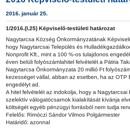
2016. január 25.
1/2016.(I.25) Képviselő-testületi határozat
Nagytarcsa Község Önkormányzatának Képviselő-
hogy Nagytarcsai Település és Hulladékgazdálko
Nonprofit Kft., mint a 100 %-os tulajdonos engedély
éven belüli folyószámlahitel felvételét a Pátria Ta
Nagytarcsa Önkormányzata 20 millió Ft folyószámla
kezességet vállal, abban az esetben, ha az OTP B
engedélyt ad.
A hitel felvételét az indokolja, hogy a Nagytarcsai 
szelektív válogatócsarnok kialakítását kívánja e
költségét egyéb pénzügyi forrásból nem tudja ren
Felelős: Rimóczi Sándor Vilmos Polgármester
Határidő: azonnal