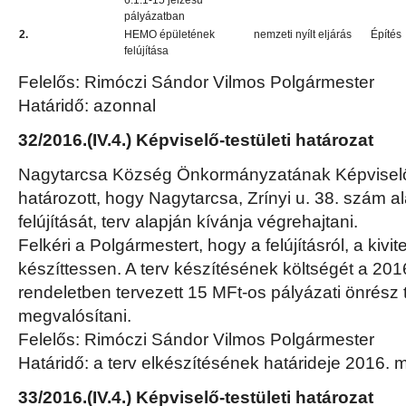
6.1.1-15 jelzésű
pályázatban
2.
HEMO épületének
nemzeti nyílt eljárás
Építés
felújítása
Felelős: Rimóczi Sándor Vilmos Polgármester
Határidő: azonnal
32/2016.(IV.4.) Képviselő-testületi határozat
Nagytarcsa Község Önkormányzatának Képviselő-
határozott, hogy Nagytarcsa, Zrínyi u. 38. szám al
felújítását, terv alapján kívánja végrehajtani.
Felkéri a Polgármestert, hogy a felújításról, a kivi
készíttessen. A terv készítésének költségét a 2016
rendeletben tervezett 15 MFt-os pályázati önrész 
megvalósítani.
Felelős: Rimóczi Sándor Vilmos Polgármester
Határidő: a terv elkészítésének határideje 2016. 
33/2016.(IV.4.) Képviselő-testületi határozat