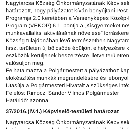
Nagytarcsa Község Önkormányzatának Képviselő-
határozott, hogy pályázatot kíván benyújtani Pest 
Programja 2.0 keretében a Versenyképes Közép
Program (VEKOP) 6.1. pontja a „Kisgyermeket ne
munkavállalási aktivitásának növelése” forrásker
Község tulajdonában lévő természetben Nagytarcsa
hrsz. területén új bölcsőde épüljön, elhelyezésre 
eszközök kerüljenek beszerzésre illetve területre
valósuljon meg.
Felhatalmazza a Polgármestert a pályázathoz kap
előkészítési munkák megrendelésére és lebonyolí
Utasítja a Polgármesteri Hivatalt a szükséges in
Felelős: Rimóczi Sándor Vilmos Polgármester
Határidő: azonnal
37/2016.(IV.4.) Képviselő-testületi határozat
Nagytarcsa Község Önkormányzatának Képviselő-