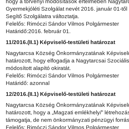
hogy a törvényi módosítások értelmében Nagytar
Gyermekjóléti Szolgálat nevét 2016. január 01-től
Segítő Szolgálatra változtatja.
Felelős: Rimóczi Sándor Vilmos Polgármester
Határidő:2016. február 01.
11/2016.(II.1) Képviselő-testületi határozat
Nagytarcsa Község Önkormányzatának Képviselő-
határozott, hogy elfogadja a Nagytarcsai Szociáli
módosított alapító okiratát.
Felelős: Rimóczi Sándor Vilmos Polgármester
Határidő: azonnal
12/2016.(II.1) Képviselő-testületi határozat
Nagytarcsa Község Önkormányzatának Képviselő-
határozott, hogy a „Magzati emlékhely/” létrehoz
támogatja, de nem önkormányzati pénzügyi forrás
Felelős: Rimóczi Sándor Vilmos Polgármester