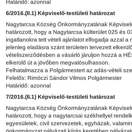
Határidő: azonnal
6/2016.(II.1) Képviselő-testületi határozat
Nagytarcsa Község Önkormányzatának Képviselő-
határozott, hogy a Nagytarcsa külterület 025 és 0
ingatlanokra tett vételi ajánlatot elfogadja azzal 
jelenleg eladásra szánt területen tervezett elkerül
vételiszerződésben a vásárló járuljon hozzá a H
elkerülő út a jövőben megvalósulhasson.
Felhatalmazza a Polgármestert az adás-vételi s
Felelős: Rimóczi Sándor Vilmos Polgármester
Határidő: azonnal
7/2016.(II.1) Képviselő-testületi határozat
Nagytarcsa Község Önkormányzatának Képviselő-
határozott, hogy a nagytarcsai székhellyel rendel
egyesületek, civil szervezetek, egyházak, valamin
önkormányzat pályázati kiírás keretében pályázato