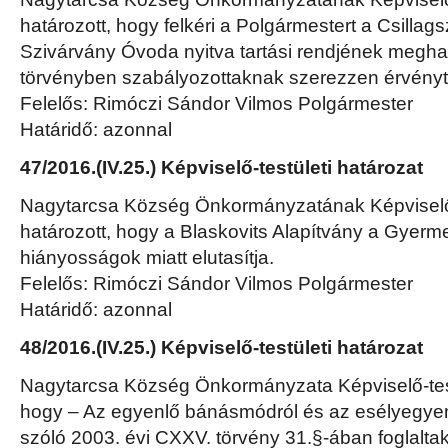
határozott, hogy felkéri a Polgármestert a Csilla
Szivárvány Óvoda nyitva tartási rendjének megh
törvényben szabályozottaknak szerezzen érvényt
Felelős: Rimóczi Sándor Vilmos Polgármester
Határidő: azonnal
47/2016.(IV.25.) Képviselő-testületi határozat
Nagytarcsa Község Önkormányzatának Képviselő-
határozott, hogy a Blaskovits Alapítvány a Gyerme
hiányosságok miatt elutasítja.
Felelős: Rimóczi Sándor Vilmos Polgármester
Határidő: azonnal
48/2016.(IV.25.) Képviselő-testületi határozat
Nagytarcsa Község Önkormányzata Képviselő-test
hogy – Az egyenlő bánásmódról és az esélyegye
szóló 2003. évi CXXV. törvény 31.§-ában foglalta