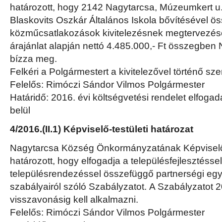
határozott, hogy 2142 Nagytarcsa, Múzeumkert u. 
Blaskovits Oszkár Általános Iskola bővítésével ö
közműcsatlakozások kivitelezésnek megtervezésé
árajánlat alapján nettó 4.485.000,- Ft összegben
bízza meg.
Felkéri a Polgármestert a kivitelezővel történő s
Felelős: Rimóczi Sándor Vilmos Polgármester
Határidő: 2016. évi költségvetési rendelet elfoga
belül
4/2016.(II.1) Képviselő-testületi határozat
Nagytarcsa Község Önkormányzatának Képviselő-
határozott, hogy elfogadja a településfejlesztésse
településrendezéssel összefüggő partnerségi egy
szabályairól szóló Szabályzatot. A Szabályzatot 2
visszavonásig kell alkalmazni.
Felelős: Rimóczi Sándor Vilmos Polgármester