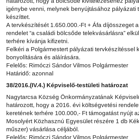
határozott, hogy a bölcsőde kivitelezéséhez pályá
igénybe venni, melynek benyújtásához pályázati 
készíttet.
A tervkészítését 1.650.000.-Ft + Áfa díjösszeget a
rendelet “a családi bölcsőde telekvásárlásra” elkü
terhére kívánja kifizetni.
Felkéri a Polgármestert pályázati tervkészítéssel
bonyolítására és aláírására.
Felelős: Rimóczi Sándor Vilmos Polgármester
Határidő: azonnal
38/2016.(IV.4.) Képviselő-testületi határozat
Nagytarcsa Község Önkormányzatának Képviselő-
határozott, hogy a 2016. évi költségvetési rendelet
keretének terhére 100.000,- Ft támogatást nyújt 
Mosolyért Közhasznú Egyesület részére 1 db Kék
műszer) vásárlása céljából.
Felelős: Rimóczi Sándor Vilmos Polgármester