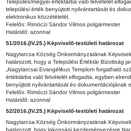
Település/megyei értéktárba való felvételét elfoga
települési érték benyújtott nyilvántartását és do
elektronikus közzétételét.
Felelős: Rimóczi Sándor Vilmos polgármester
Határidő: azonnal
51/2016.(IV.25.) Képviselő-testületi határozat
Nagytarcsa Község Önkormányzatának Képviselő-
határozott, hogy a Települési Értéktár Bizottság 
„Nagytarcsai Evangélikus Templom forgatható szá
értéktárba való felvételét elfogadta, egyben elrende
benyújtott nyilvántartását és dokumentációjának e
Felelős: Rimóczi Sándor Vilmos polgármester
Határidő: azonnal
52/2016.(IV.25.) Képviselő-testületi határozat
Nagytarcsa Község Önkormányzatának Képviselő-
határozott, hogy lakossági kezdeményezésre Na